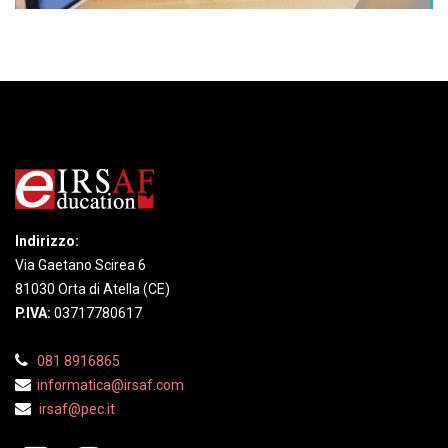
Indirizzo:
Via Gaetano Scirea 6
81030 Orta di Atella (CE)
P.IVA:
03717780617
081 8916865
informatica@irsaf.
com
irsaf@pec.it