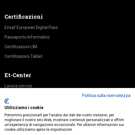
Certificazioni
Eirsaf European Digital Pass
Passaporto Informatico
Certificazioni LIM
Certificazioni Tablet
Et-Center
Lavora con noi
Area Riservata
Politica sulla riservatezza
Utilizziamo i cookie
Accedi alle piattaforme
Potremmo posizionarli per l'analisi dei dati dei nostri visitatori, per
migliorare il nostro sito Web, mostrare contenuti personalizzati e offrirti
un'esperienza di navigazione eccezionale. Per ulteriori informazioni sui
Education
cookie utilizziamo aprire le impostazioni.
MyDigitalPass