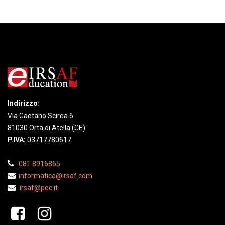
Indirizzo:
Via Gaetano Scirea 6
81030 Orta di Atella (CE)
P.IVA:
03717780617
081 8916865
informatica@irsaf.
com
irsaf@pec.it
​​