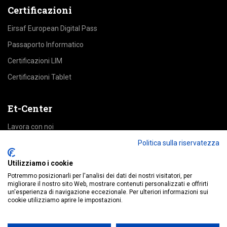
Certificazioni
Eirsaf European Digital Pass
Passaporto Informatico
Certificazioni LIM
Certificazioni Tablet
Et-Center
Lavora con noi
Politica sulla riservatezza
Area Riservata
Utilizziamo i cookie
Accedi alle piattaforme
Potremmo posizionarli per l'analisi dei dati dei nostri visitatori, per
migliorare il nostro sito Web, mostrare contenuti personalizzati e offrirti
un'esperienza di navigazione eccezionale. Per ulteriori informazioni sui
Education
cookie utilizziamo aprire le impostazioni.
MyDigitalPass