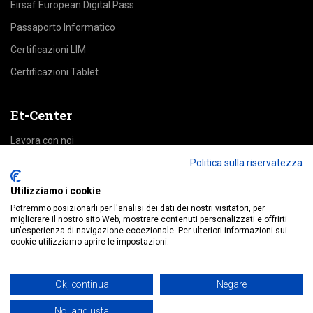
Eirsaf European Digital Pass
Passaporto Informatico
Certificazioni LIM
Certificazioni Tablet
Et-Center
Lavora con noi
Politica sulla riservatezza
Area Riservata
Utilizziamo i cookie
Accedi alle piattaforme
Potremmo posizionarli per l'analisi dei dati dei nostri visitatori, per
migliorare il nostro sito Web, mostrare contenuti personalizzati e offrirti
un'esperienza di navigazione eccezionale. Per ulteriori informazioni sui
Education
cookie utilizziamo aprire le impostazioni.
MyDigitalPass
Ok, continua
Negare
No, aggiusta