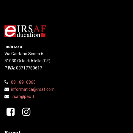
Indirizzo:
Via Gaetano Scirea 6
81030 Orta di Atella (CE)
P.IVA:
03717780617
081 8916865
informatica@irsaf.
com
irsaf@pec.it
​​
Eirsaf