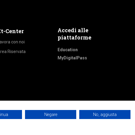
Accedi alle
Et-Center
piattaforme
avora con noi
Education
rea Riservata
MyDigitalPass
tinua
Negare
No, aggiusta