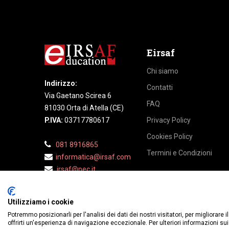
Eirsaf
Chi siamo
Indirizzo:
Contatti
Via Gaetano Scirea 6
FAQ
81030 Orta di Atella (CE)
P.IVA:
03717780617
Privacy Policy
Cookies Policy
081 8916865
Termini e Condizioni
informatica@irsaf.
com
irsaf@pec.it
​​
Utilizziamo i cookie
Potremmo posizionarli per l'analisi dei dati dei nostri visitatori, per migliorare
offrirti un'esperienza di navigazione eccezionale. Per ulteriori informazioni sui