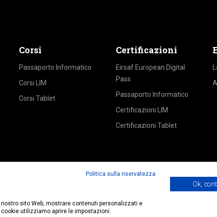
Corsi
Certificazioni
Passaporto Informatico
Eirsaf European Digital
L
Pass
Corsi LIM
A
Passaporto Informatico
Corsi Tablet
Certificazioni LIM
Certificazioni Tablet
Politica sulla riservatezza
Ok, con
 il nostro sito Web, mostrare contenuti personalizzati e
 cookie utilizziamo aprire le impostazioni.