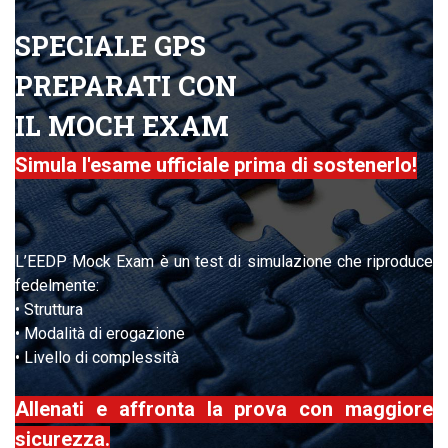
SPECIALE GPS
PREPARATI CON
IL MOCH EXAM
Simula l'esame ufficiale prima di sostenerlo!
L’EEDP Mock Exam è un test di simulazione che riproduce
fedelmente:
• Struttura
• Modalità di erogazione
• Livello di complessità
Allenati e affronta la prova con maggiore
sicurezza.