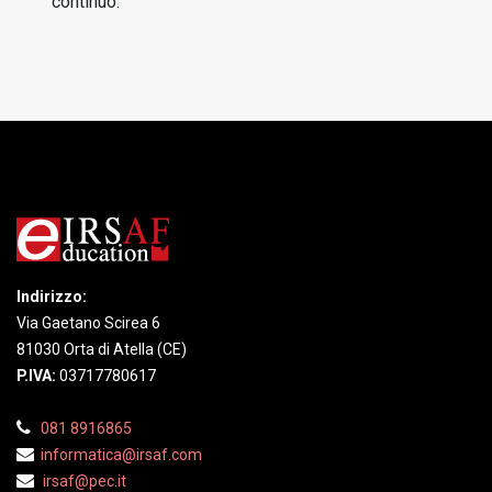
continuo.
Indirizzo:
Via Gaetano Scirea 6
81030 Orta di Atella (CE)
P.IVA:
03717780617
081 8916865
informatica@irsaf.
com
irsaf@pec.it