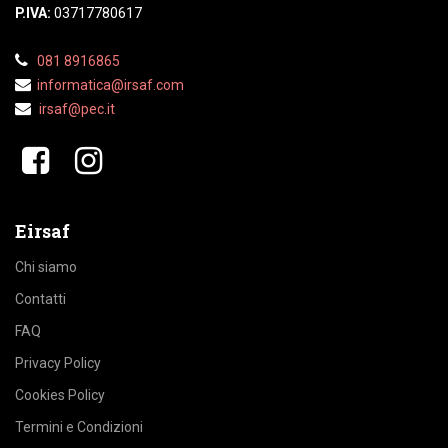
P.IVA:
03717780617
081 8916865
informatica@irsaf.
com
irsaf@pec.it
​​
Eirsaf
Chi siamo
Contatti
FAQ
Privacy Policy
Cookies Policy
Termini e Condizioni