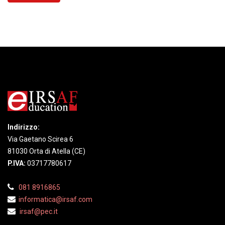
Indirizzo:
Via Gaetano Scirea 6
81030 Orta di Atella (CE)
P.IVA:
03717780617
081 8916865
informatica@irsaf.com
irsaf@pec.it