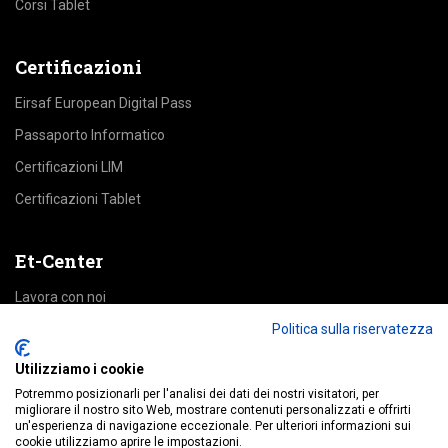
Corsi Tablet
Certificazioni
Eirsaf European Digital Pass
Passaporto Informatico
Certificazioni LIM
Certificazioni Tablet
Et-Center
Lavora con noi
Area Riservata
Politica sulla riservatezza
Utilizziamo i cookie
Accedi alle piattaforme
Potremmo posizionarli per l'analisi dei dati dei nostri visitatori, per
migliorare il nostro sito Web, mostrare contenuti personalizzati e offrirti
un'esperienza di navigazione eccezionale. Per ulteriori informazioni sui
Education
cookie utilizziamo aprire le impostazioni.