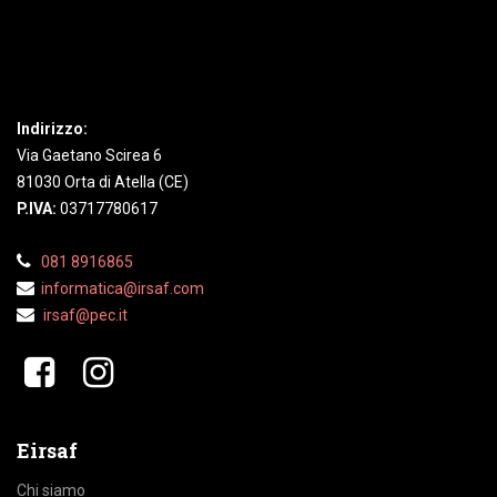
Indirizzo:
Via Gaetano Scirea 6
81030 Orta di Atella (CE)
P.IVA:
03717780617
081 8916865
informatica@irsaf.com
irsaf@pec.it
​​
Eirsaf
Chi siamo