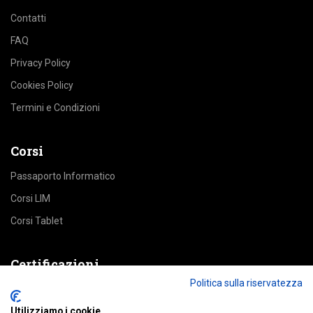
Contatti
FAQ
Privacy Policy
Cookies Policy
Termini e Condizioni
Corsi
Passaporto Informatico
Corsi LIM
Corsi Tablet
Certificazioni
Politica sulla riservatezza
Eirsaf European Digital Pass
Utilizziamo i cookie
Passaporto Informatico