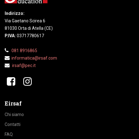
Indirizzo:
Via Gaetano Scirea 6
81030 Orta di Atella (CE)
P.IVA:
03717780617
081 8916865
informatica@irsaf.com
irsaf@pec.it
​​
Eirsaf
Chi siamo
Contatti
FAQ