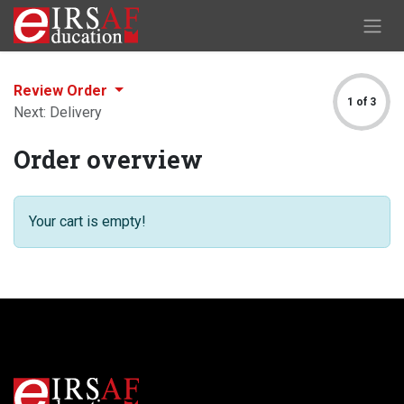
Skip to Content
Review Order
1 of 3
Next: Delivery
Order overview
Your cart is empty!