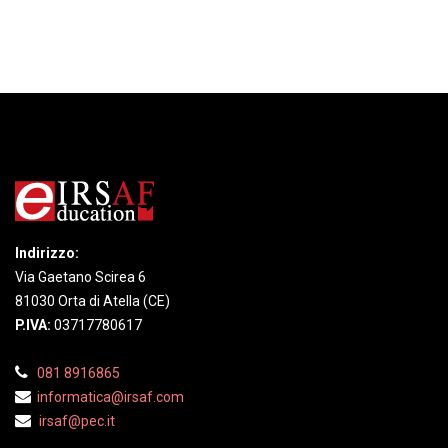
Indirizzo:
Via Gaetano Scirea 6
81030 Orta di Atella (CE)
P.IVA:
03717780617
081 8916865
informatica@irsaf.com
irsaf@pec.it