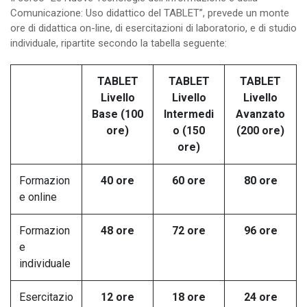
Comunicazione: Uso didattico del TABLET”, prevede un monte
ore di didattica on-line, di esercitazioni di laboratorio, e di studio
individuale, ripartite secondo la tabella seguente:
TABLET
TABLET
TABLET
Livello
Livello
Livello
Base (100
Intermedi
Avanzato
ore)
o (150
(200 ore)
ore)
Formazion
40 ore
60 ore
80 ore
e online
Formazion
48 ore
72 ore
96 ore
e
individuale
Esercitazio
12 ore
18 ore
24 ore