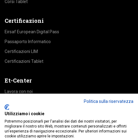
Corsi Tablet
Certificazioni
Eirsaf European Digital Pass
Passaporto Informatico
Certificazioni LIM
Certificazioni Tablet
Et-Center
Lavora con noi
Area Riservata
Politica sulla riservatezza
Utilizziamo i cookie
Accedi alle piattaforme
Potremmo posizionarli per l'analisi dei dati dei nostri visitatori, per
migliorare il nostro sito Web, mostrare contenuti personalizzati e offrirti
un'esperienza di navigazione eccezionale. Per ulteriori informazioni sui
Education
cookie utilizziamo aprire le impostazioni.