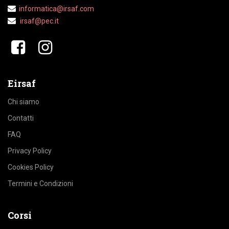
Indirizzo:
Via Gaetano Scirea 6
81030 Orta di Atella (CE)
P.IVA:
03717780617
081 8916865
informatica@irsaf.com
irsaf@pec.it
​​
Eirsaf
Chi siamo