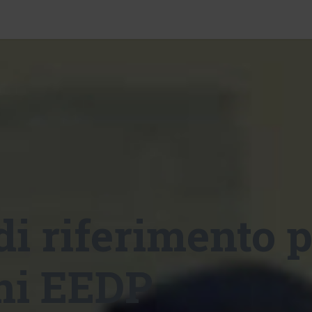
Chi siamo
Corsi M
Certificazioni EEDT
Contatti
i riferimento p
oni EEDP